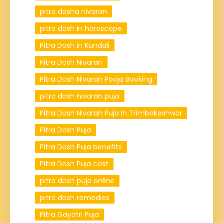
pitra dosha nivaran
pitra dosh in horoscope
Pitra Dosh in Kundali
Pitra Dosh Nivaran
Pitra Dosh Nivaran Pooja Booking
pitra dosh nivaran puja
Pitra Dosh Nivaran Puja In Trimbakeshwar
Pitra Dosh Puja
Pitra Dosh Puja benefits
Pitra Dosh Puja cost
pitra dosh puja online
pitra dosh remedies
Pitra Gayatri Puja