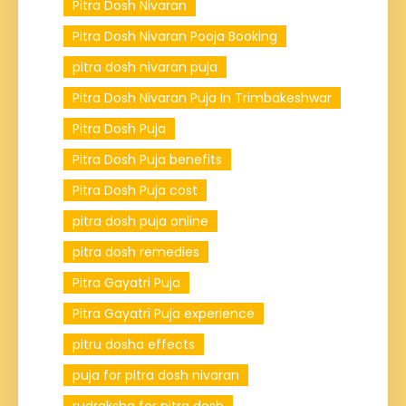
Pitra Dosh Nivaran
Pitra Dosh Nivaran Pooja Booking
pitra dosh nivaran puja
Pitra Dosh Nivaran Puja In Trimbakeshwar
Pitra Dosh Puja
Pitra Dosh Puja benefits
Pitra Dosh Puja cost
pitra dosh puja online
pitra dosh remedies
Pitra Gayatri Puja
Pitra Gayatri Puja experience
pitru dosha effects
puja for pitra dosh nivaran