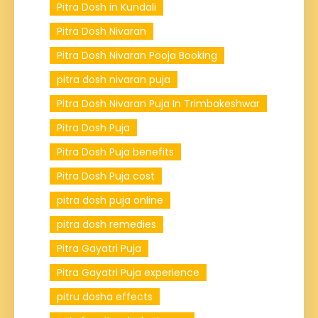
Pitra Dosh in Kundali
Pitra Dosh Nivaran
Pitra Dosh Nivaran Pooja Booking
pitra dosh nivaran puja
Pitra Dosh Nivaran Puja In Trimbakeshwar
Pitra Dosh Puja
Pitra Dosh Puja benefits
Pitra Dosh Puja cost
pitra dosh puja online
pitra dosh remedies
Pitra Gayatri Puja
Pitra Gayatri Puja experience
pitru dosha effects