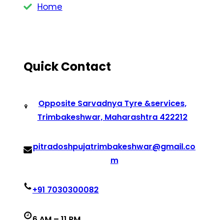
Home
Quick Contact
Opposite Sarvadnya Tyre &services,
Trimbakeshwar, Maharashtra 422212
pitradoshpujatrimbakeshwar@gmail.co
m
+91 7030300082
6 AM – 11 PM